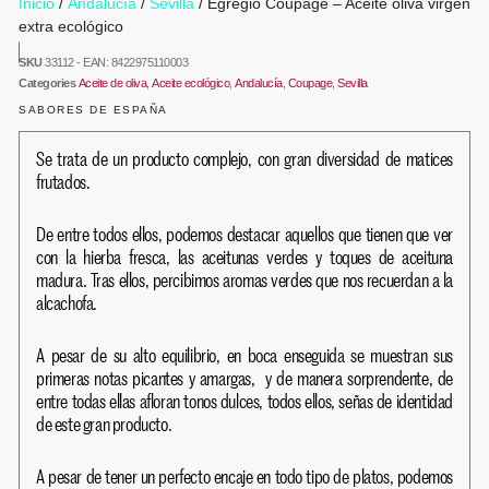
Inicio
/
Andalucía
/
Sevilla
/ Egregio Coupage – Aceite oliva virgen
extra ecológico
SKU
33112 - EAN: 8422975110003
Categories
Aceite de oliva
,
Aceite ecológico
,
Andalucía
,
Coupage
,
Sevilla
SABORES DE ESPAÑA
Se trata de un producto complejo, con gran diversidad de matices
frutados.
De entre todos ellos, podemos destacar aquellos que tienen que ver
con la hierba fresca, las aceitunas verdes y toques de aceituna
madura. Tras ellos, percibimos aromas verdes que nos recuerdan a la
alcachofa.
A pesar de su alto equilibrio, en boca enseguida se muestran sus
primeras notas picantes y amargas, y de manera sorprendente, de
entre todas ellas afloran tonos dulces, todos ellos, señas de identidad
de este gran producto.
A pesar de tener un perfecto encaje en todo tipo de platos, podemos