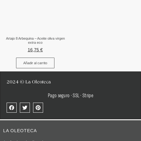
Artajo 8 Arbequina – Aceite oliva virgen
extra eco
16,75
€
Añadir al carrito
2024 © La Oleoteca
Pago seguro · SSL · Stripe
LA OLEOTECA