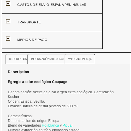
GASTOS DE ENVÍO ESPAÑA PENINSULAR
TRANSPORTE
MEDIOS DE PAGO
DESCRIPCIÓN
INFORMACIÓN ADICIONAL
VALORACIONES (0)
Descripción
Egregio aceite ecológico Coupage
Denominación: Aceite de oliva virgen extra ecológico. Certificación
Kosher.
Origen: Estepa, Sevilla.
Envase: Botella de cristal pintado de 500 ml.
Características:
Denominación de origen Estepa.
Blend de variedades
Hojiblanca
y
Picual
.
Primera extracción en frío y envasado filtrado.