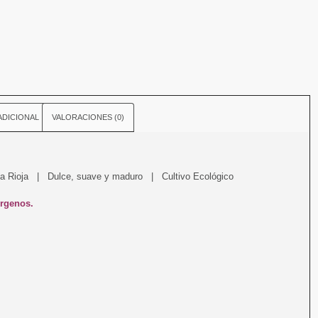
ADICIONAL
VALORACIONES (0)
La Rioja | Dulce, suave y maduro | Cultivo Ecológico
érgenos.