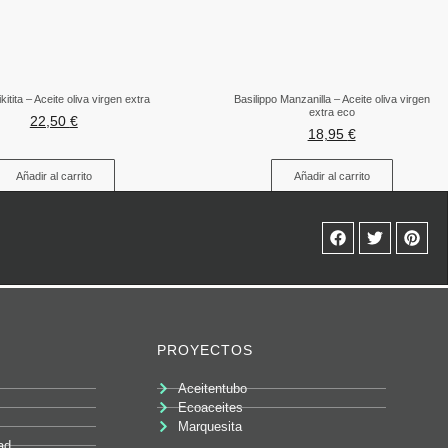
ikitita – Aceite oliva virgen extra
Basilippo Manzanilla – Aceite oliva virgen
extra eco
22,50
€
18,95
€
Añadir al carrito
Añadir al carrito
PROYECTOS
Aceitentubo
Ecoaceites
Marquesita
ad