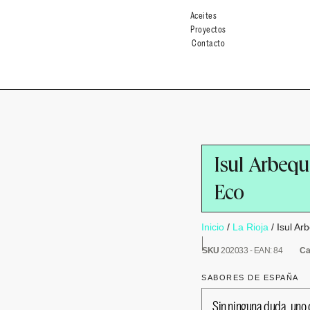
Aceites
Proyectos
Contacto
Isul Arbequi
Eco
Inicio
/
La Rioja
/ Isul Ar
SKU
202033 - EAN: 84
Ca
SABORES DE ESPAÑA
Sin ninguna duda, uno 