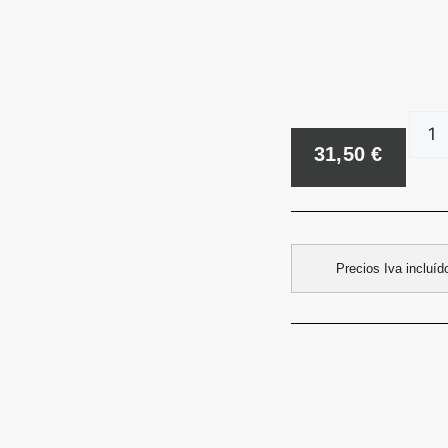
31,50
€
Precios Iva incluí