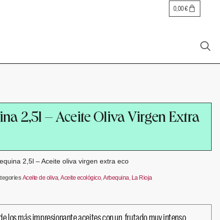
0,00
€
na 2,5l – Aceite Oliva Virgen Extra
bequina 2,5l – Aceite oliva virgen extra eco
tegories
Aceite de oliva
,
Aceite ecológico
,
Arbequina
,
La Rioja
de los más impresionante aceites con un frutado muy intenso.