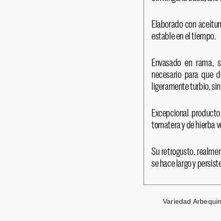
Elaborado con aceitun
estable en el tiempo.
Envasado en rama, si
necesario para que d
ligeramente turbio, si
Excepcional producto
tomatera y de hierba v
Su retrogusto, realme
se hace largo y persist
Variedad Arbequi