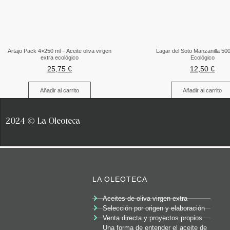
Artajo Pack 4×250 ml – Aceite oliva virgen
Lagar del Soto Manzanilla 50
extra ecológico
Ecológico
25,75
€
12,50
€
Añadir al carrito
Añadir al carrito
2024 © La Oleoteca
LA OLEOTECA
Aceites de oliva virgen extra
Selección por origen y elaboración
Venta directa y proyectos propios
Una forma de entender el aceite de