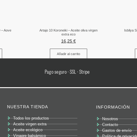
0 – Aove
Artajo 10 Koroneiki – Aceite oliva virgen
Isbilya S
extra eco
16,25
€
Añadir al carrito
Pago seguro · SSL · Stripe
NUESTRA TIENDA
INFORMACIÓN
Todos los productos
Nosotros
Aceite virgen extra
Contacto
Aceite ecológico
Gastos de envío
Vinagre balsámico
Política de privacid